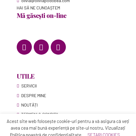
olivia@oliviapodobea.com
HAI SĂ NE CUNOAȘTEM
Mă găsești on-line
UTILE
SERVICII
DESPRE MINE
NOUTĂȚI
TERMENI & CONDIȚII
Află mereu informații și sfaturi utile
Acest site web folosește cookie-uri pentru a vă asigura că veți
Abonează-te la NEWSLETTER!
avea cea mai bună experiență pe site-ul nostru. Vizualizați
Politica noastră de confidențialitate
SETARI COOKIES