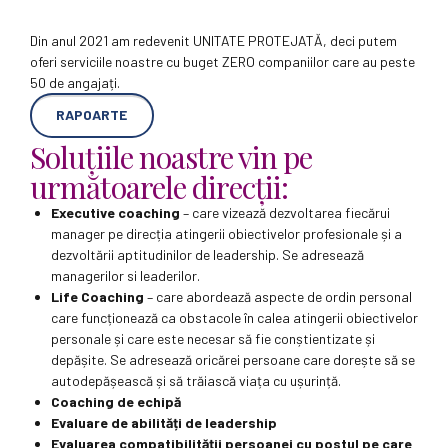
Din anul 2021 am redevenit UNITATE PROTEJATĂ, deci putem
oferi serviciile noastre cu buget ZERO companiilor care au peste
50 de angajați.
RAPOARTE
Soluțiile noastre vin pe
următoarele direcții:
Executive coaching
– care vizează dezvoltarea fiecărui
manager pe direcția atingerii obiectivelor profesionale și a
dezvoltării aptitudinilor de leadership. Se adresează
managerilor si leaderilor.
Life Coaching
– care abordează aspecte de ordin personal
care funcționează ca obstacole în calea atingerii obiectivelor
personale și care este necesar să fie conștientizate și
depășite. Se adresează oricărei persoane care dorește să se
autodepășească și să trăiască viața cu ușurință.
Coaching de echipă
Evaluare de abilități de leadership
Evaluarea compatibilității persoanei cu postul pe care