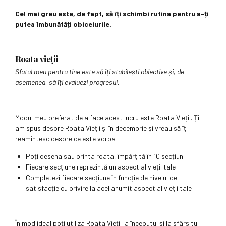
Cel mai greu este, de fapt, să îți schimbi rutina pentru a-ți
putea îmbunătăți obiceiurile.
Roata vieții
Sfatul meu pentru tine este să îți stabilești obiective și, de
asemenea, să îți evaluezi progresul.
Modul meu preferat de a face acest lucru este Roata Vieții. Ți-
am spus despre Roata Vieții și în decembrie și vreau să îți
reamintesc despre ce este vorba:
Poți desena sau printa roata, împărțită în 10 secțiuni
Fiecare secțiune reprezintă un aspect al vieții tale
Completezi fiecare secțiune în funcție de nivelul de
satisfacție cu privire la acel anumit aspect al vieții tale
În mod ideal poți utiliza Roata Vieții la începutul și la sfârșitul