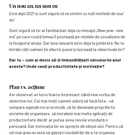
Un nou an, un nou eu
Este deja 2021 și sunt sigură că ne simțim cu toții motivați de noul
an!
Sunt sigură că te-ai familiarizat deja cu mesajul „New year, new
me” pe care toată lumea îl postează pe rețelele de socializare de
la începutul anului. Dar luna ianuarie este deja la jumătate. Nu te
întrebi câți oameni țin efectiv pasul și lucrează la obiectivele lor?
Dar tu – cum ai decis să-ți îmbunătățești obiceiurile anul
acesta? Unde cauți productivitate și motivație?
Plan vs. acțiune
Am observat un lucru foarte interesant când vine vorba de
obiective noi. Cei mai mulți oameni adoră să facă liste – să
cumpere agende noi și la modă, să își deseneze propriile lor
sisteme de organizare, să instaleze mai multe aplicații de
productivitate decât ar putea avea nevoie vreodată o
persoană. Dar motivația lor se oprește de obicei aici. Pentru că
cel mai greu nu este să găsești modalități de a te organiza.