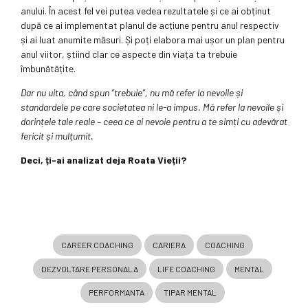
anului. În acest fel vei putea vedea rezultatele și ce ai obținut
după ce ai implementat planul de acțiune pentru anul respectiv
și ai luat anumite măsuri. Și poți elabora mai ușor un plan pentru
anul viitor, știind clar ce aspecte din viața ta trebuie
îmbunătățite.
Dar nu uita, când spun ”trebuie”, nu mă refer la nevoile și
standardele pe care societatea ni le-a impus. Mă refer la nevoile și
dorințele tale reale – ceea ce ai nevoie pentru a te simți cu adevărat
fericit și mulțumit.
Deci, ți-ai analizat deja Roata Vieții?
CAREER COACHING
CARIERA
COACHING
DEZVOLTARE PERSONALA
LIFE COACHING
MENTAL
PERFORMANTA
TIPAR MENTAL