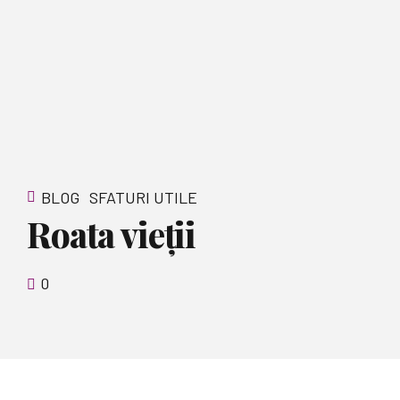
BLOG
SFATURI UTILE
Roata vieții
0