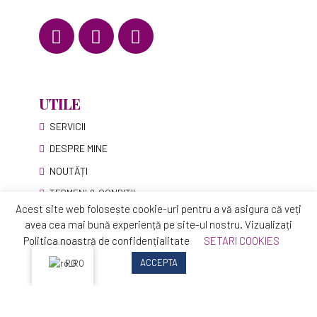
UTILE
SERVICII
DESPRE MINE
NOUTĂȚI
TERMENI & CONDIȚII
Află mereu informații și sfaturi utile
Acest site web folosește cookie-uri pentru a vă asigura că veți
Abonează-te la NEWSLETTER!
avea cea mai bună experiență pe site-ul nostru. Vizualizați
Politica noastră de confidențialitate
SETARI COOKIES
ACCEPTA
RO