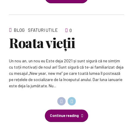
BLOG
SFATURI UTILE
0
Roata vieții
Un nou an, un nou eu Este deja 2021 și sunt sigură că ne simțim
cu toții motivați de noul an! Sunt sigură că te-ai familiarizat deja
cu mesajul „New year, new me” pe care toată lumea îl postează
pe rețelele de socializare de la începutul anului. Dar luna ianuarie
este deja la jumătate. Nu...
Continue reading