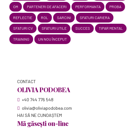
OM
PARTENERI DE AFACERI
PERFORMANTA
PROBA
REFLECTIE
ROL
SARCINI
SFATURI CARIERA
SFATURI CV
SFATURI UTILE
SUCCES
TIPAR MENTAL
TRAINING
UN NOU ÎNCEPUT
CONTACT
OLIVIA PODOBEA
+40 744 776 548
olivia@oliviapodobea.com
HAI SĂ NE CUNOAȘTEM
Mă găsești on-line