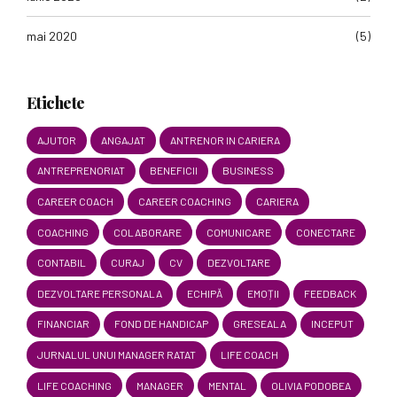
mai 2020
(5)
Etichete
AJUTOR
ANGAJAT
ANTRENOR IN CARIERA
ANTREPRENORIAT
BENEFICII
BUSINESS
CAREER COACH
CAREER COACHING
CARIERA
COACHING
COLABORARE
COMUNICARE
CONECTARE
CONTABIL
CURAJ
CV
DEZVOLTARE
DEZVOLTARE PERSONALA
ECHIPĂ
EMOȚII
FEEDBACK
FINANCIAR
FOND DE HANDICAP
GRESEALA
INCEPUT
JURNALUL UNUI MANAGER RATAT
LIFE COACH
LIFE COACHING
MANAGER
MENTAL
OLIVIA PODOBEA