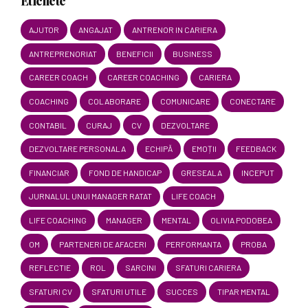
Etichete
AJUTOR
ANGAJAT
ANTRENOR IN CARIERA
ANTREPRENORIAT
BENEFICII
BUSINESS
CAREER COACH
CAREER COACHING
CARIERA
COACHING
COLABORARE
COMUNICARE
CONECTARE
CONTABIL
CURAJ
CV
DEZVOLTARE
DEZVOLTARE PERSONALA
ECHIPĂ
EMOȚII
FEEDBACK
FINANCIAR
FOND DE HANDICAP
GRESEALA
INCEPUT
JURNALUL UNUI MANAGER RATAT
LIFE COACH
LIFE COACHING
MANAGER
MENTAL
OLIVIA PODOBEA
OM
PARTENERI DE AFACERI
PERFORMANTA
PROBA
REFLECTIE
ROL
SARCINI
SFATURI CARIERA
SFATURI CV
SFATURI UTILE
SUCCES
TIPAR MENTAL