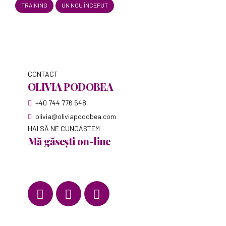
TRAINING
UN NOU ÎNCEPUT
CONTACT
OLIVIA PODOBEA
+40 744 776 548
olivia@oliviapodobea.com
HAI SĂ NE CUNOAȘTEM
Mă găsești on-line