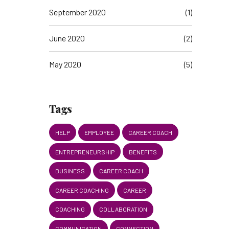
September 2020
(1)
June 2020
(2)
May 2020
(5)
Tags
HELP
EMPLOYEE
CAREER COACH
ENTREPRENEURSHIP
BENEFITS
BUSINESS
CAREER COACH
CAREER COACHING
CAREER
COACHING
COLLABORATION
COMMUNICATION
CONNECTION