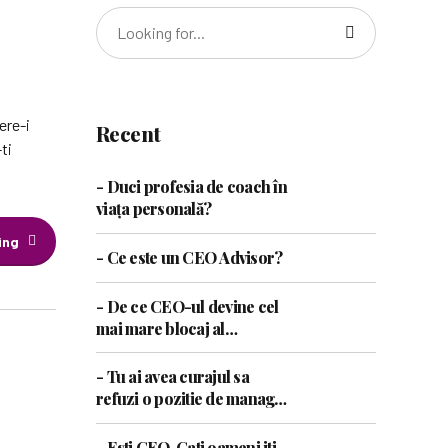
ere-i
Recent
ti
- Duci profesia de coach în
viața personală?
ing
- Ce este un CEO Advisor?
- De ce CEO-ul devine cel
mai mare blocaj al
companiei?
- Tu ai avea curajul sa
refuzi o pozitie de manager
daca simti ca nu este pentru
tine?
- Esti CEO. Cati oameni iti