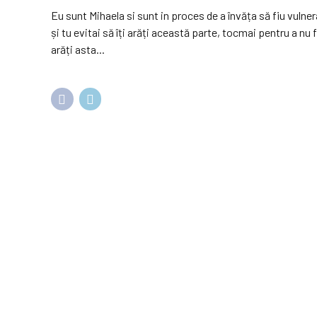
Eu sunt Mihaela si sunt in proces de a învăța să fiu vuln
și tu evitai să îți arăți această parte, tocmai pentru a nu 
arăți asta...