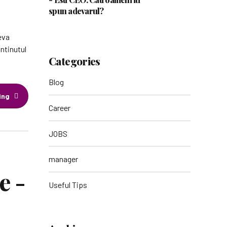
spun adevarul?
eva
ontinutul
Categories
Blog
ing
Career
JOBS
manager
e -
Useful Tips