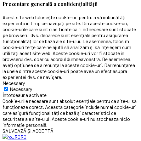
Prezentare generală a confidențialității
Acest site web folosește cookie-uri pentru a vă îmbunătăți
experiența în timp ce navigați pe site. Din aceste cookie-uri,
cookie-urile care sunt clasificate ca fiind necesare sunt stocate
pe browserul dvs. deoarece sunt esențiale pentru asigurarea
funcționalităților de bază ale site-ului. De asemenea, folosim
cookie-uri terțe care ne ajută să analizăm și să înțelegem cum
utilizați acest site web. Aceste cookie-uri vor fi stocate în
browserul dvs. doar cu acordul dumneavoastră. De asemenea,
aveți opțiunea de a renunța la aceste cookie-uri. Dar renunțarea
la unele dintre aceste cookie-uri poate avea un efect asupra
experienței dvs. de navigare.
Necessary
Necessary
Întotdeauna activate
Cookie-urile necesare sunt absolut esențiale pentru ca site-ul să
funcționeze corect. Această categorie include numai cookie-uri
care asigură funcționalități de bază și caracteristici de
securitate ale site-ului. Aceste cookie-uri nu stochează nicio
informație personală.
SALVEAZĂ ȘI ACCEPTĂ
RO