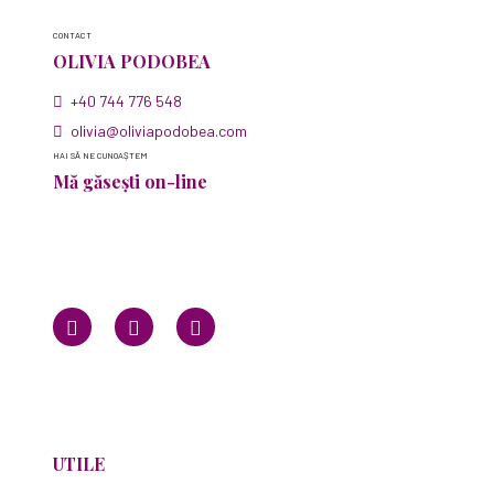
CONTACT
OLIVIA PODOBEA
+40 744 776 548
olivia@oliviapodobea.com
HAI SĂ NE CUNOAȘTEM
Mă găsești on-line
UTILE