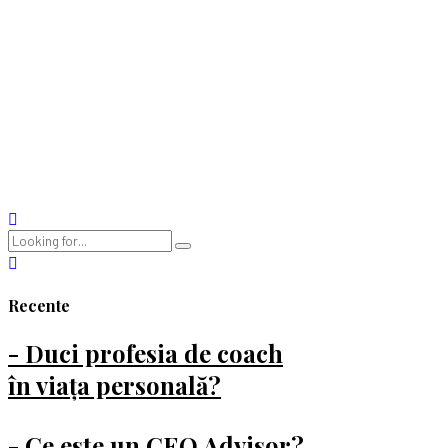
lauda
Tu te-ai plictisit sa tot auzi cuvantul feedback, trebuie sa dam
feedback, trebuie sa cerem feedback si tot asa? Eu m-am cam
plictisit sa-l aud mai ales ca am constatat foarte clar ca folosim
cuvantul si habar n-avem despre ce vorbim. A devenit asa o tinta
ipotetica, tinta personala sa zicem in companie, in echipe....
Continue reading
Recente
- Duci profesia de coach
în viața personală?
- Ce este un CEO Advisor?