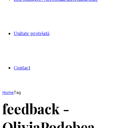
Unitate protejată
Contact
Home
Tag
feedback -
OliviaPodobea