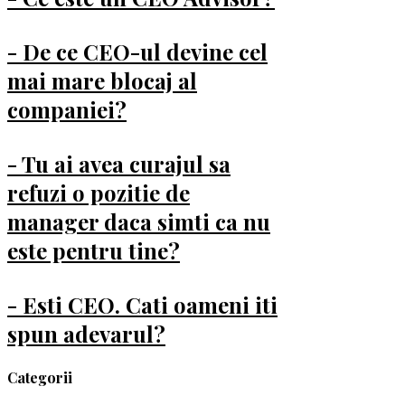
- De ce CEO-ul devine cel
mai mare blocaj al
companiei?
- Tu ai avea curajul sa
refuzi o pozitie de
manager daca simti ca nu
este pentru tine?
- Esti CEO. Cati oameni iti
spun adevarul?
Categorii