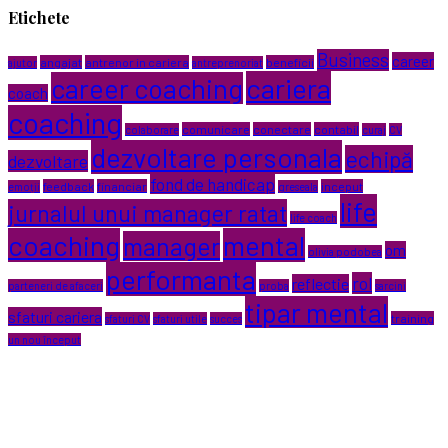
Etichete
Business
career
angajat
antrenor in cariera
beneficii
ajutor
antreprenoriat
cariera
career coaching
coach
coaching
comunicare
conectare
contabil
colaborare
curaj
CV
dezvoltare personala
echipă
dezvoltare
fond de handicap
feedback
financiar
inceput
emoții
greseala
life
jurnalul unui manager ratat
life coach
coaching
mental
manager
om
olivia podobea
performanta
rol
reflectie
parteneri de afaceri
proba
sarcini
tipar mental
sfaturi cariera
training
sfaturi CV
sfaturi utile
succes
un nou început