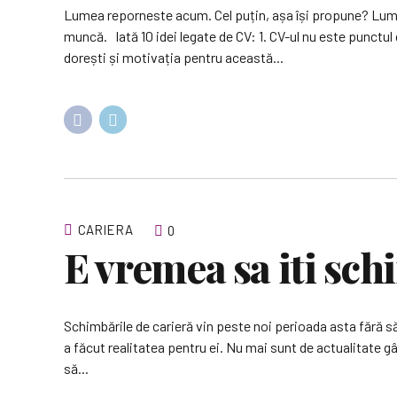
Lumea reporneste acum. Cel puțin, așa își propune? Lumea
muncă. Iată 10 idei legate de CV: 1. CV-ul nu este punctul 
dorești și motivația pentru această...
CARIERA
0
E vremea sa iti sch
Schimbările de carieră vin peste noi perioada asta fără să 
a făcut realitatea pentru ei. Nu mai sunt de actualitate g
să...