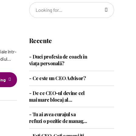
Recente
ale într-
- Duci profesia de coach în
iul...
viața personală?
- Ce este un CEO Advisor?
ing
- De ce CEO-ul devine cel
mai mare blocaj al
companiei?
- Tu ai avea curajul sa
refuzi o pozitie de manager
daca simti ca nu este pentru
tine?
- Esti CEO. Cati oameni iti