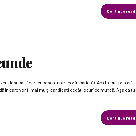
Continue read
ecunde
, nu doar ca și career coach (antrenor în carieră). Am trecut prin criz
dă în care vor fi mai mulți candidați decât locuri de muncă. Așa că t
Continue read