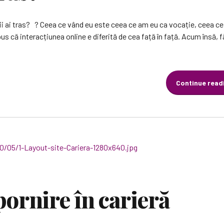
 ai tras? ? Ceea ce vând eu este ceea ce am eu ca vocație, ceea ce 
s că interacțiunea online e diferită de cea față în față. Acum însă, 
Continue read
pornire în carieră