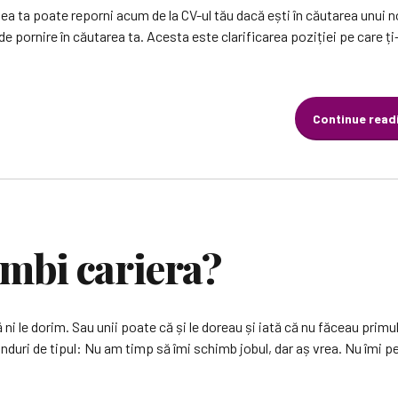
 ta poate reporni acum de la CV-ul tău dacă ești în căutarea unui n
de pornire în căutarea ta. Acesta este clarificarea poziției pe care ți
Continue read
imbi cariera?
ni le dorim. Sau unii poate că și le doreau și iată că nu făceau primul 
ânduri de tipul: Nu am timp să îmi schimb jobul, dar aș vrea. Nu îmi p