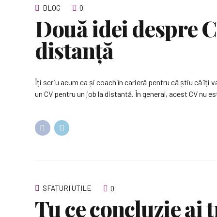
BLOG
0
Două idei despre C
distanță
Îți scriu acum ca și coach în carieră pentru că știu că îți 
un CV pentru un job la distantă. În general, acest CV nu este
SFATURI UTILE
0
Tu ce concluzie ai 