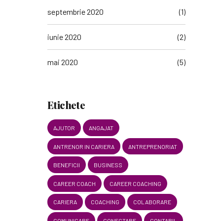
septembrie 2020
(1)
iunie 2020
(2)
mai 2020
(5)
Etichete
AJUTOR
ANGAJAT
ANTRENOR IN CARIERA
ANTREPRENORIAT
BENEFICII
BUSINESS
CAREER COACH
CAREER COACHING
CARIERA
COACHING
COLABORARE
COMUNICARE
CONECTARE
CONTABIL