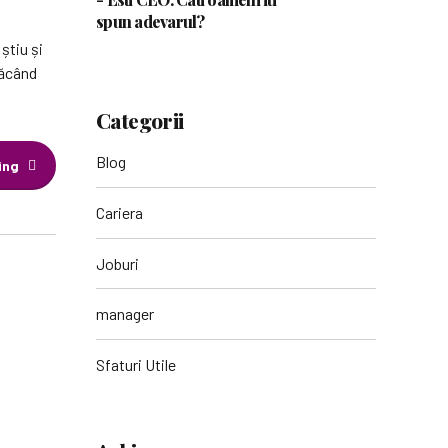
spun adevarul?
știu și
făcând
Categorii
Blog
ing
Cariera
Joburi
manager
Sfaturi Utile